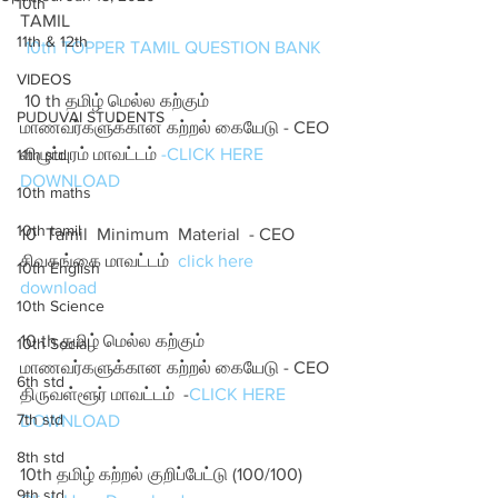
10th
TAMIL
11th & 12th
10th TOPPER TAMIL QUESTION BANK
VIDEOS
 10 th தமிழ் மெல்ல கற்கும் 
PUDUVAI STUDENTS
மாணவர்களுக்கான கற்றல் கையேடு - CEO 
விழுப்புரம் மாவட்டம் 
-CLICK HERE 
11th std
DOWNLOAD
10th maths
10th tamil
10  Tamil  Minimum  Material  - CEO 
சிவகங்கை மாவட்டம்  
click here 
10th English
download
10th Science
10 th தமிழ் மெல்ல கற்கும் 
10th Social
மாணவர்களுக்கான கற்றல் கையேடு - CEO 
6th std
திருவள்ளூர் மாவட்டம்  -
CLICK HERE 
7th std
DOWNLOAD 
8th std
10th தமிழ் கற்றல் குறிப்பேட்டு (100/100) 
9th std