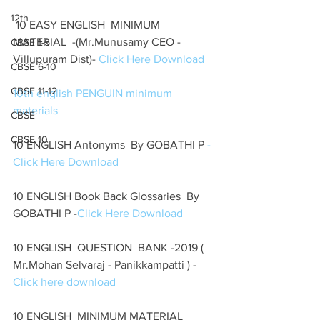
12th
 10 EASY ENGLISH  MINIMUM 
MATERIAL  -(Mr.Munusamy CEO -
CBSE 1-5
Villupuram Dist)- 
Click Here Download 
CBSE 6-10
CBSE 11-12
10th english PENGUIN minimum 
materials
CBSE
CBSE 10
10 ENGLISH Antonyms  By GOBATHI P 
-
Click Here Download
10 ENGLISH Book Back Glossaries  By 
GOBATHI P -
Click Here Download
10 ENGLISH  QUESTION  BANK -2019 ( 
Mr.Mohan Selvaraj - Panikkampatti ) - 
Click here download 
10 ENGLISH  MINIMUM MATERIAL  