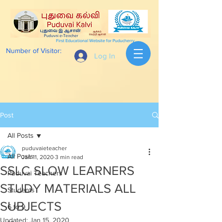
First Educational Website for Puducherry
Number of Visitor:
Log In
Post
All Posts
puduvaieteacher
All Posts
Jan 11, 2020
3 min read
SSLC SLOW LEARNERS
Puduvai Teachers
STUDY MATERIALS ALL
Students
SUBJECTS
6 to 9
Updated:
Jan 15, 2020