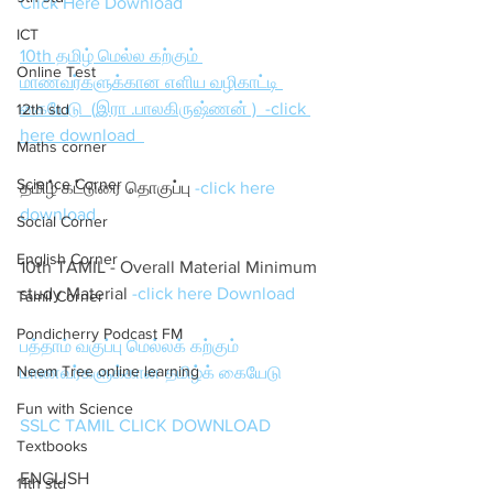
Click Here Download 
ICT
10th தமிழ் மெல்ல கற்கும் 
Online Test
மாணவர்களுக்கான எளிய வழிகாட்டி 
கையேடு  (இரா .பாலகிருஷ்ணன் )  -click 
12th std
here download  
Maths corner
Science Corner
தமிழ் கட்டுரை தொகுப்பு 
-click here 
download 
Social Corner
English Corner
10th TAMIL - Overall Material Minimum  
study Material 
-click here Download
Tamil Corner
Pondicherry Podcast FM
பத்தாம் வகுப்பு மெல்லக் கற்கும் 
Neem Tree online learning
மாணவர்களுக்கான தமிழ்க் கையேடு
Fun with Science
SSLC TAMIL CLICK DOWNLOAD
Textbooks
ENGLISH
11th std