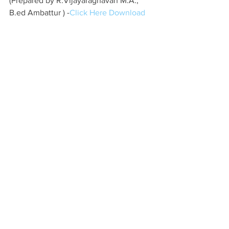
(Prepared by R.Vijayaraghavan M.A., 
B.ed Ambattur ) -
Click Here Download 
10  sci SCIENCE  Minimum  Material TM  
- CEO சிவகங்கை மாவட்டம்  
click here 
download 
10 th Social - Important 2 Mark 
Questions - Mr.Muneeswran - E/M 
- 
Download Here
10 th Social - Minimum Material 
Important Questions - Mr.Muneeswran - 
T/M - 
Download Here
10 Social Science Slow Leaner Material  
TM (ஆரோக்கிய ஜேசு)  
-Click Here 
Download