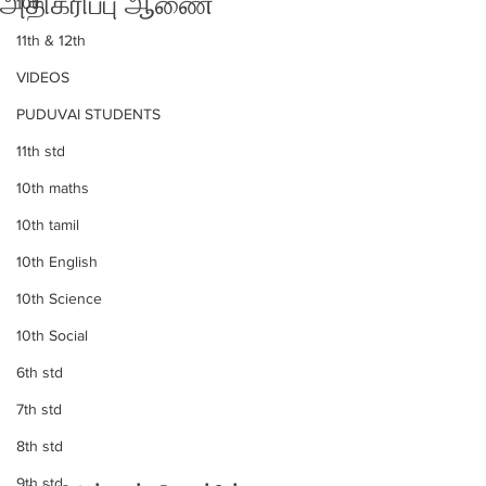
அதிகரிப்பு ஆணை
10th
11th & 12th
VIDEOS
PUDUVAI STUDENTS
11th std
10th maths
10th tamil
10th English
10th Science
10th Social
6th std
7th std
8th std
9th std