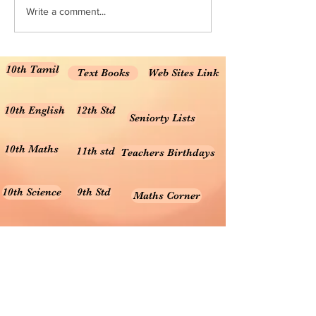
Books for Class 10 – English
Class 6 Chapter 2:
Write a comment...
Medium NCERT Class 10
Numbers NCERT Sol
Science...
Class 6...
10th Tamil
Text Books
Web Sites Link
10th English
12th Std
Seniorty Lists
10th Maths
11th std
Teachers Birthdays
10th Science
9th Std
Maths Corner
10th Social
8th Std
Science Corner
Online Test
7th Std
Prayer songs