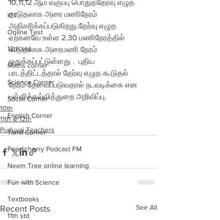
10,11,12 ஆம் வகுப்பு பொதுத்தேர்வு எழுத 
கூடுதலாக அரை மணிநேரம் 
ICT
அதிகரிக்கப்படுகிறது.தேர்வு எழுத 
Online Test
ஏற்கனவே உள்ள 2.30 மணிநேரத்தில் 
12th std
கூடுதலாக அரைமணி நேரம் 
ஒதுக்கப்பட்டுள்ளது .  புதிய 
Maths corner
பாடத்திட்டத்தால் தேர்வு எழுத கூடுதல் 
Science Corner
நேரம் தேவைப்படுவதால் நடவடிக்கை என 
பள்ளிக்கல்வித்துறை அறிவிப்பு.  
Social Corner
10th
English Corner
11th & 12th
Puduvai Teachers
Tamil Corner
Pondicherry Podcast FM
Neem Tree online learning
Fun with Science
Textbooks
See All
Recent Posts
11th std