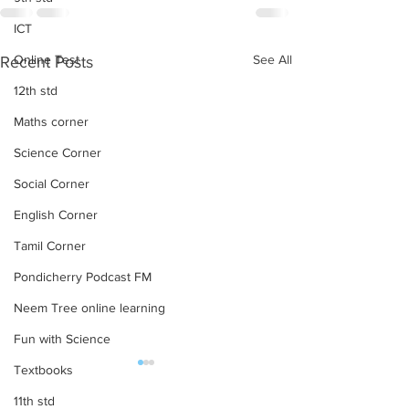
ICT
Online Test
See All
Recent Posts
12th std
Maths corner
Science Corner
Social Corner
English Corner
Tamil Corner
Pondicherry Podcast FM
Neem Tree online learning
Fun with Science
Textbooks
10th std Maths Half Yearly
10th Maths All U
2022 Solution/ Answer
online test
11th std