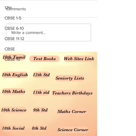
Key
10th std Maths Half Yearly
12th
Comments
2022 Solution/ Answer Key
CBSE 1-5
CBSE 6-10
Write a comment...
CBSE 11-12
CBSE
10th Tamil
Text Books
Web Sites Link
CBSE 10
10th English
12th Std
Seniorty Lists
10th Maths
11th std
Teachers Birthdays
10th Science
9th Std
Maths Corner
10th Social
8th Std
Science Corner