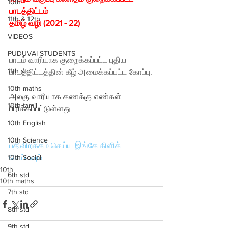
10th
பாடத்திட்டம் 
11th & 12th
தமிழ் வழி (2021 - 22)
VIDEOS
PUDUVAI STUDENTS
பாடம் வாரியாக குறைக்கப்பட்ட புதிய 
11th std
பாடத்திட்டத்தின் கீழ் அமைக்கப்பட்ட கோப்பு.
10th maths
அலகு வாரியாக கணக்கு எண்கள் 
10th tamil
பிரிக்கப்பட்டுள்ளது
10th English
10th Science
பதிவிறக்கம் செய்ய இங்கே கிளிக் 
10th Social
செய்யவும்
10th
6th std
10th maths
7th std
8th std
9th std