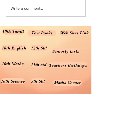
Books for Class 10 
Write a comment...
Medium NCERT Cla
Science...
10th Tamil
Text Books
Web Sites Link
10th English
12th Std
Seniorty Lists
10th Maths
11th std
Teachers Birthdays
10th Science
9th Std
Maths Corner
10th Social
8th Std
Science Corner
Online Test
7th Std
Prayer songs