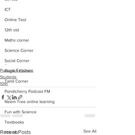
ICT
Online Test
12th std
Maths corner
Science Corner
Social Corner
.
Puduvai Teachers
English Corner
Students
Tamil Corner
10th
Pondicherry Podcast FM
Neem Tree online learning
Fun with Science
Textbooks
See All
Recent Posts
11th std