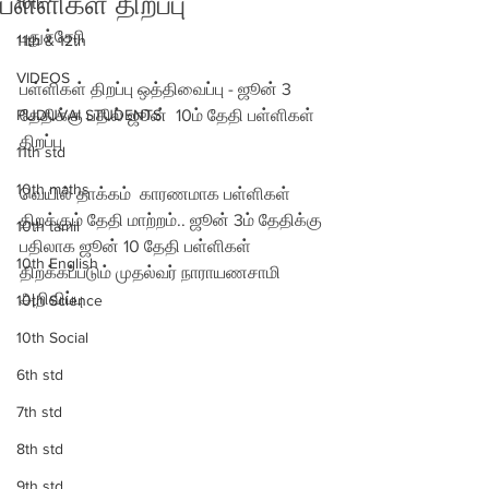
பள்ளிகள் திறப்பு
10th
புதுச்சேரி 
11th & 12th
VIDEOS
பள்ளிகள் திறப்பு ஒத்திவைப்பு - ஜூன் 3 
PUDUVAI STUDENTS
தேதிக்கு பதில் ஜூன்  10ம் தேதி பள்ளிகள் 
திறப்பு 
11th std
10th maths
வெயில் தாக்கம்  காரணமாக பள்ளிகள் 
திறக்கும் தேதி மாற்றம்.. ஜூன் 3ம் தேதிக்கு 
10th tamil
பதிலாக ஜூன் 10 தேதி பள்ளிகள் 
10th English
திறக்கப்படும் முதல்வர் நாராயணசாமி 
அறிவிப்பு  
10th Science
10th Social
6th std
7th std
8th std
9th std